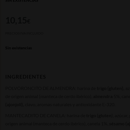
SIN EXISTENCIAS
10,15
€
PRECIOS IVA INCLUIDO
Sin existencias
INGREDIENTES
POLVORONCITO DE ALMENDRA:
harina de
trigo (gluten),
az
de origen animal (manteca de cerdo ibérico),
almendra
5%, cane
(ajonjolí),
clavo, aromas naturales y antioxidante E-320.
MANTECADITO DE CANELA:
harina de
trigo (gluten
), azúcar,
origen animal (manteca de cerdo ibérico), canela 1%,
sésamo (aj