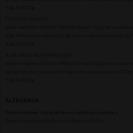
7,4g; Sal 0,01g.
FRUTA DE ARAGÓN
Valor energético 1699 kJ/ 404kcal; Grasas 15,5g; de las cuáles
9,8g; Hidratos de carbono 61,9g; de los cuáles azúcares 56,2g; 
3,2g; Sal 0,03g
ALFAJOR DE ALMENDRA MINI
Valor energético 2015 kJ/ 480kcal; Grasas 20,2g; de las cuáles
10,5g; Hidratos de carbono 65,6g; de los cuáles azúcares 25,2g;
7,2g; Sal 0,01g
ALÉRGENOS
Puede contener trazas de huevo, avellanas y mostaza.
Todos nuestros productos están libres de OMG’s.