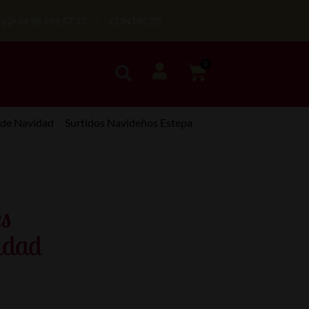
+34 95 591 57 37
|
CONTACTO
0
 de Navidad
Surtidos Navideños Estepa
es
idad