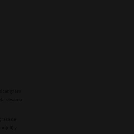
úcar, grasa
la,
sésamo
 grasa de
onjolí)
y