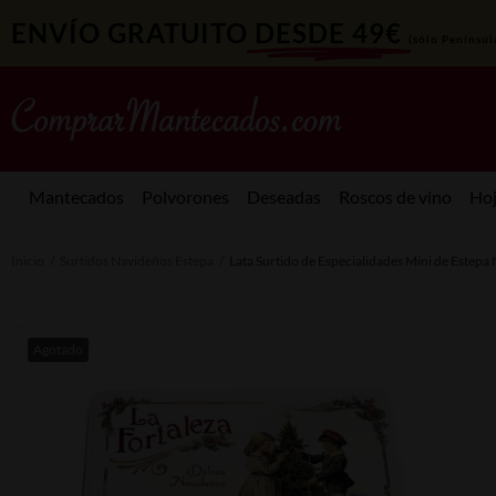
ENVÍO GRATUITO
DESDE 49€
(sólo Penínsul
Mantecados
Polvorones
Deseadas
Roscos de vino
Hoj
Inicio
/
Surtidos Navideños Estepa
/
Lata Surtido de Especialidades Mini de Estepa
Agotado