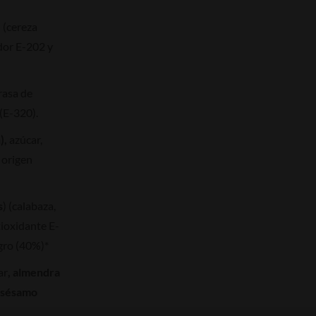
) (cereza
dor E-202 y
grasa de
(E-320).
),
azúcar,
 origen
s
) (calabaza,
tioxidante E-
gro (40%)*
ar
, almendra
sésamo