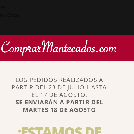
úcar,
as). Cacao
 saturadas
 Proteínas
LOS PEDIDOS REALIZADOS A
PARTIR DEL 23 DE JULIO HASTA
EL 17 DE AGOSTO,
 saturadas
SE ENVIARÁN A PARTIR DEL
MARTES 18 DE AGOSTO
Proteínas
nformación
ves a
¡ESTAMOS DE
resantes y