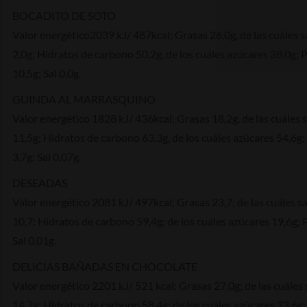
BOCADITO DE SOTO
Valor energético2039 kJ/ 487kcal; Grasas 26,0g, de las cuáles 
2,0g; Hidratos de carbono 50,2g, de los cuáles azúcares 38,0g; 
10,5g; Sal 0,0g.
GUINDA AL MARRASQUINO
Valor energético 1828 kJ/ 436kcal; Grasas 18,2g, de las cuáles 
11,5g; Hidratos de carbono 63,3g, de los cuáles azúcares 54,6g;
3,7g; Sal 0,07g.
DESEADAS
Valor energético 2081 kJ/ 497kcal; Grasas 23,7; de las cuáles s
10,7; Hidratos de carbono 59,4g; de los cuáles azúcares 19,6g; 
Sal 0,01g.
DELICIAS BAÑADAS EN CHOCOLATE
Valor energético 2201 kJ/ 521 kcal; Grasas 27,0g; de las cuáles
14,7g; Hidratos de carbono 58,4g; de los cuáles azúcares 23,6g;