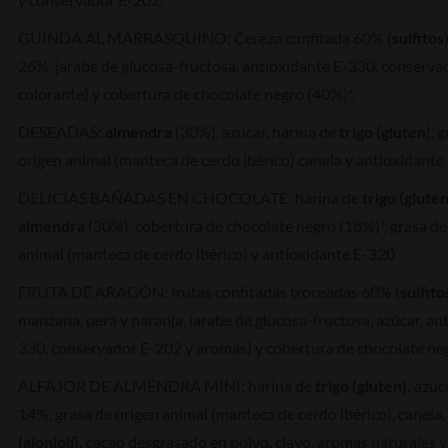
GUINDA AL MARRASQUINO
: Cereza confitada 60% (
sulfitos
26%, jarabe de glucosa-fructosa, antioxidante E-330, conserva
colorante) y cobertura de chocolate negro (40%)*.
DESEADAS
:
almendra
(30%), azúcar, harina de
trigo (gluten
), 
origen animal (manteca de cerdo ibérico) canela y antioxidante 
DELICIAS BAÑADAS EN CHOCOLATE
: harina de
trigo (gluten
almendra
(30%), cobertura de chocolate negro (18%)*, grasa de
animal (manteca de cerdo ibérico) y antioxidante E-320
FRUTA DE ARAGÓN:
frutas confitadas troceadas 60% (
sulfito
manzana, pera y naranja, jarabe de glucosa-fructosa, azúcar, an
330, conservador E-202 y aromas) y cobertura de chocolate ne
ALFAJOR DE ALMENDRA MINI:
harina de
trigo (gluten),
azúc
14%, grasa de origen animal (manteca de cerdo ibérico), canela,
(ajonjolí),
cacao desgrasado en polvo, clavo, aromas naturales y