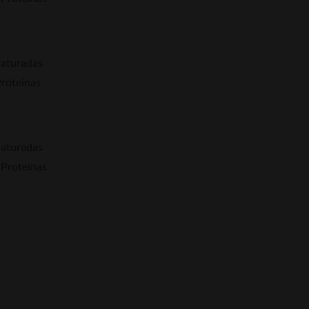
 saturadas
Proteínas
 saturadas
 Proteínas