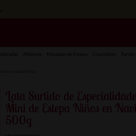
a)
aldradas
Alfajores
Mazapán de Estepa
Chocolates
Turrón
 Niños en Navidad 500g
Lata Surtido de Especialidad
Mini de Estepa Niños en Nav
500g