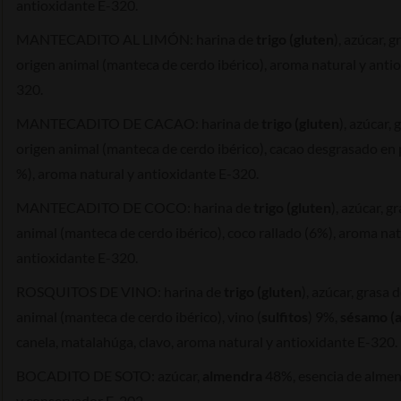
antioxidante E-320.
MANTECADITO AL LIMÓN:
harina de
trigo (gluten
), azúcar, g
origen animal (manteca de cerdo ibérico), aroma natural y anti
320.
MANTECADITO DE CACAO:
harina de
trigo (gluten
), azúcar, 
origen animal (manteca de cerdo ibérico), cacao desgrasado en 
%), aroma natural y antioxidante E-320.
MANTECADITO DE COCO:
harina de
trigo (gluten
), azúcar, g
animal (manteca de cerdo ibérico), coco rallado (6%), aroma nat
antioxidante E-320.
ROSQUITOS DE VINO
: harina de
trigo (gluten
), azúcar, grasa 
animal (manteca de cerdo ibérico), vino (
sulfitos
) 9%,
sésamo (a
canela, matalahúga, clavo, aroma natural y antioxidante E-320.
BOCADITO DE SOTO:
azúcar,
almendra
48%, esencia de alme
y conservador E-202.