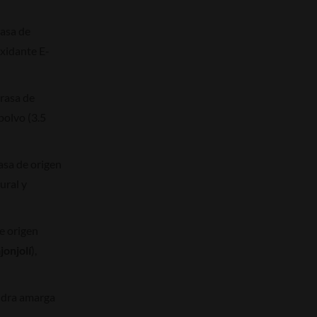
rasa de
oxidante E-
grasa de
polvo (3.5
rasa de origen
ural y
de origen
jonjolí
),
ndra amarga