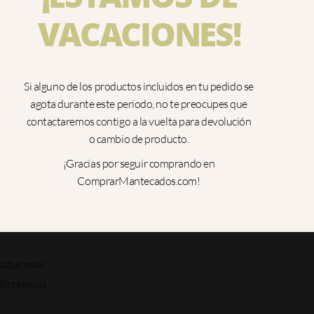
 saturadas
VACACIONES!
Proteínas
as
Si alguno de los productos incluidos en tu pedido se
 saturadas
agota durante este periodo, no te preocupes que
Proteínas
contactaremos contigo a la vuelta para devolución
o cambio de producto.
¡Gracias por seguir comprando en
 saturadas
ComprarMantecados.com!
 Proteínas
 saturadas
 Proteínas