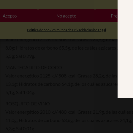
Valor energético 2116 kJ/ 505 kcal; Grasas 23,7g, de las cuáles
7,7g; Hidratos de carbono 67,2g, de los cuáles azúcares 29,8g; 
Acepto
No acepto
Preferenci
4,9g; Sal 0,23g.
Política de cookies
Política de Privacidad
Aviso Legal
MANTECADITO DE CACAO
Valor energético 2128 kJ/ 508 kcal; Grasas 24,5g; de las cuáles
8,0g; Hidratos de carbono 65,5g, de los cuáles azúcares 28,5g; 
5,5g; Sal 0,29g.
MANTECADITO DE COCO
Valor energético 2125 kJ/ 508 kcal; Grasas 28,2g, de las cuáles
13,1g; Hidratos de carbono 64,1g, de los cuáles azúcares 24,0g;
5,1g; Sal 1,04g.
ROSQUITO DE VINO
Valor energético 2010 kJ/ 480 kcal; Grasas 21,9g, de las cuáles
11,0g; Hidratos de carbono 63,6g, de los cuáles azúcares 24,1g;
6,3g; Sal 0,01g.