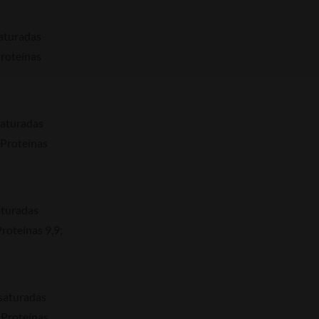
saturadas
Proteínas
saturadas
 Proteínas
aturadas
Proteínas 9,9;
 saturadas
 Proteínas