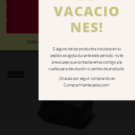
VACACIO
No acepto
NES!
DELICIAS DE CHOCOLATE
Preferencias
Desde
8,50
€
Política de cookies
Política de Privacidad
Aviso Legal
Ver opciones de compra
Si alguno de los productos incluidos en tu
pedido se agota durante este periodo, no te
preocupes que contactaremos contigo a la
vuelta para devolución o cambio de producto.
Agotado
¡Gracias por seguir comprando en
ComprarMantecados.com!