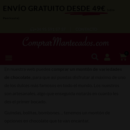
ENVÍO GRATUITO
DESDE 49€
(sólo
Península)
+34 95 591 57 37
|
CONTACTO
0
En nuestra web puede
s comprar un montón de variedades
de chocolate
, para que así puedas disfrutar al máximo de uno
de los dulces más famosos en todo el mundo. Los nuestros
son artesanales, algo que enseguida notarás en cuanto les
des el primer bocado.
Guindas, bolitas, bombones… tenemos un montón de
opciones en chocolate que te van encantar.