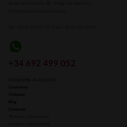
Avda. de la Canela, 38 – Polg. Ind. Sierra Sur
41560 Estepa (Sevilla) España
info@comprarmantecados.com/compramantecados
Tel: +34 95 591 57 37 | Fax: +34 95 591 34 45
+34 692 499 052
ATENCIÓN AL CLIENTE
Conócenos
Visítanos
Blog
Contactar
Términos y Condiciones
Cambios y devoluciones