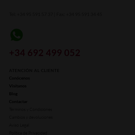
info@comprarmantecados.com/compramantecados
Tel: +34 95 591 57 37 | Fax: +34 95 591 34 45
+34 692 499 052
ATENCIÓN AL CLIENTE
Conócenos
Visítanos
Blog
Contactar
Términos y Condiciones
Cambios y devoluciones
Aviso Legal
Política de Privacidad