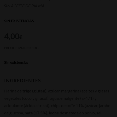
SIN ACEITE DE PALMA
SIN EXISTENCIAS
4,00
€
PRECIOS IVA INCLUIDO
Sin existencias
INGREDIENTES
Harina de
trigo (gluten)
, azúcar, margarina (aceites y grasas
vegetales (coco y girasol), agua, emulgente (E-471) y
acidulante (ácido cítrico)), chips de toffe 11% (azúcar, jarabe
de glucosa,
nata
(17,5%),
leche
desnatada en polvo, sal,