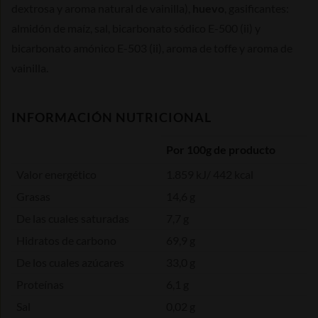
dextrosa y aroma natural de vainilla),
huevo
, gasificantes:
almidón de maíz, sal, bicarbonato sódico E-500 (ii) y
bicarbonato amónico E-503 (ii), aroma de toffe y aroma de
vainilla.
INFORMACIÓN NUTRICIONAL
Por 100g de producto
Valor energético
1.859 kJ/ 442 kcal
Grasas
14,6 g
De las cuales saturadas
7,7 g
Hidratos de carbono
69,9 g
De los cuales azúcares
33,0 g
Proteínas
6,1 g
Sal
0,02 g