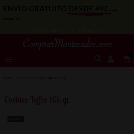
ENVÍO GRATUITO
DESDE 49€
(sólo
Península)
+34 95 591 57 37
|
CONTACTO
0
Inicio
/
Galletas
/
Cookies Toffee 165 gr.
Cookies Toffee 165 gr.
Agotado